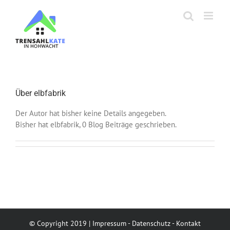
Zum
Inhalt
springen
Über
elbfabrik
Der Autor hat bisher keine Details angegeben.
Bisher hat elbfabrik, 0 Blog Beiträge geschrieben.
© Copyright 2019 |
Impressum
-
Datenschutz
-
Kontakt